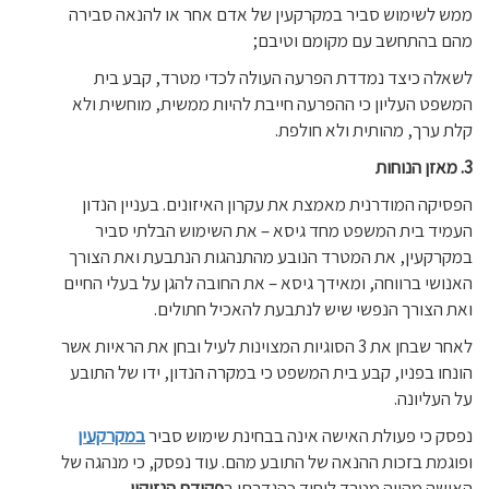
ממש לשימוש סביר במקרקעין של אדם אחר או להנאה סבירה
מהם בהתחשב עם מקומם וטיבם;
לשאלה כיצד נמדדת הפרעה העולה לכדי מטרד, קבע בית
המשפט העליון כי ההפרעה חייבת להיות ממשית, מוחשית ולא
קלת ערך, מהותית ולא חולפת.
3.
מאזן הנוחות
הפסיקה המודרנית מאמצת את עקרון האיזונים. בעניין הנדון
העמיד בית המשפט מחד גיסא – את השימוש הבלתי סביר
במקרקעין, את המטרד הנובע מהתנהגות הנתבעת ואת הצורך
האנושי ברווחה, ומאידך גיסא – את החובה להגן על בעלי החיים
ואת הצורך הנפשי שיש לנתבעת להאכיל חתולים.
לאחר שבחן את 3 הסוגיות המצוינות לעיל ובחן את הראיות אשר
הונחו בפניו, קבע בית המשפט כי במקרה הנדון, ידו של התובע
על העליונה.
נפסק כי פעולת האישה אינה בבחינת שימוש סביר
במקרקעין
ופוגמת בזכות ההנאה של התובע מהם. עוד נפסק, כי מנהגה של
האישה מהווה מטרד ליחיד כהגדרתו ב
פקודת הנזיקין
.