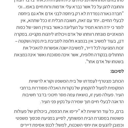
והחובה להגן על כל אשר נברא עלי אדמות ורוח חיים באפו... וכי
"חברה נאורה נמדדת לא רק ביחסה לבני אדם אלא גם ביחסה
לבעלי החיים.. יחד עם זאת, חשובה תכלית זו ככל שתהא, אין
לומר כי ידה תהא תמיד על העליונה כאשר בצידן השני של כפות
המאזניים מונחת רווחתו של אדם ויכולתו ליהנות מקניינו. במקרה
דנן, בעוד למשיב אין בנמצא חלופה לסביבת בית נקיה ושקטה –
זכות המגיעה לכל דייר, למשיבה ישנה אפשרות להאכיל את
החתולים בנקודה חלופית, אשר אינה מסוכנת ואשר אינה נמצאת
בשטחו של אדם אחר".
לסיכום:
הכו
תב מצטרף לעמדתו של בית המשפט וקורא לרשויות
המקומית לפעול להקמתן של נקודות האכלה מסודרות ברחבי
העיר. פעולה מעין זו, נושאת עמה מסר חינוכי בדבר חשיבות
הדאגה לבעלי חיים תוך שמירה על נקיון פני העיר.
ברם, כל עוד הרשויות לא "ירימו את הכפפה, ביכולתן של פעולות
פשוטות במסגרת הבית המשותף, לסייע במניעת סכסוך משפטי
וכמובן להנעים את יחסי השכנות, למשל: לכנס אסיפת דיירים