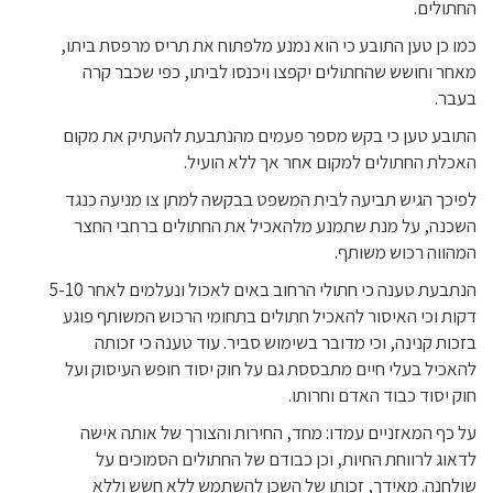
החתולים.
כמו כן טען התובע כי הוא נמנע מלפתוח את תריס מרפסת ביתו,
מאחר וחושש שהחתולים יקפצו ויכנסו לביתו, כפי שכבר קרה
בעבר.
התובע טען כי בקש מספר פעמים מהנתבעת להעתיק את מקום
האכלת החתולים למקום אחר אך ללא הועיל.
לפיכך הגיש תביעה לבית המשפט בבקשה למתן צו מניעה כנגד
השכנה, על מנת שתמנע מלהאכיל את החתולים ברחבי החצר
המהווה רכוש משותף.
הנתבעת טענה כי חתולי הרחוב באים לאכול ונעלמים לאחר 5-10
דקות וכי האיסור להאכיל חתולים בתחומי הרכוש המשותף פוגע
בזכות קנינה, וכי מדובר בשימוש סביר. עוד טענה כי זכותה
להאכיל בעלי חיים מתבססת גם על חוק יסוד חופש העיסוק ועל
חוק יסוד כבוד האדם וחרותו.
על כף המאזניים עמדו: מחד, החירות והצורך של אותה אישה
לדאוג לרווחת החיות, וכן כבודם של החתולים הסמוכים על
שולחנה. מאידך, זכותו של השכן להשתמש ללא חשש וללא