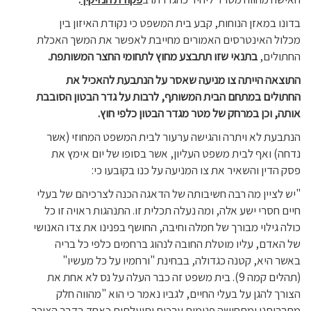
בדונו במאזן הנוחות, קבע בית המשפט כי נקודת האיזון בין
מכלול האינטרסים האמורים מחייבת לאפשר את המשך האכלת
החתולים,
בתנאי שזו תתבצע מחוץ לתחומי החצר המשותפת.
התוצאה הייתה צו מניעה שאסר על הנתבעת להאכיל את
החתולים במתחם הבית המשותף, לרבות על גדר הבטון הסובבת
אותה, וכן במרחק של מטר מגדר הבטון כלפי חוץ.
הנתבעת לא ויתרה והגישה ערעור לבית המשפט המחוזי (אשר
נדחה) ואף לבית משפט העליון, אשר בסופו של יום אימץ את
פסק הדין והשאיר את צו המניעה על כנו בקובעו כי:
"יש לציין מה רבה חשיבותה של הדאגה הכנה לצרכיהם של בעלי
חיים חסרי ישע אלה, ומה נעלה תכלית זו. התנהגות ראויה זו כל
כולה גילוי מבורך של חמלה וחיבה, החושף בפנינו את צדו האנושי
של האדם, עליו מוטלת החובה לנהוג ברחמים כלפי כל בריה
באשר היא, קטנה כגדולה, בבחינת "ורחמיו על כל מעשיו"
(תהלים קמה 9). בית משפט זה כבר העלה על נס לא אחת את
הצורך להגן על בעלי החיים, לגביו נאמר כי הוא "מהווה חלק
מתרבותנו ומתחושה פנימית ערכית ותועלתית כאחד בדבר הצורך