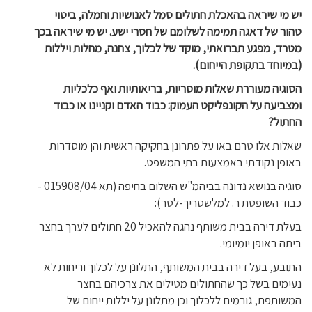
יש מי שיראה בהאכלת חתולים סמל לאנושיות וחמלה, ביטוי
טהור של דאגה תמימה לשלומם של חסרי ישע. יש מי שיראה בכך
מטרד, מפגע תברואתי, מוקד של לכלוך, צחנה, מחלות ויללות
(במיוחד בתקופת הייחום).
הסוגיה מעוררת שאלות מוסריות, בריאותיות ואף כלכליות
ומצביעה על הקונפליקט העמוק: כבוד האדם וקניינו או כבוד
החתול?
שאלות אלו טרם באו על פתרונן בחקיקה ראשית והן מוסדרות
באופן נקודתי באמצעות בתי המשפט.
סוגיה בנושא נדונה בביהמ"ש השלום בחיפה (תא 015908/04 -
כבוד השופטת ר. למלשטריך-לטר):
בעלת דירה בבית משותף נהגה להאכיל 20 חתולים לערך בחצר
ביתה באופן יומיומי.
התובע, בעל דירה בבית המשותף, התלונן על לכלוך וריחות לא
נעימים בשל כך שהחתולים מטילים את צרכיהם בחצר
המשותפת, גורמים ללכלוך וכן מתלונן על יללות ייחום של