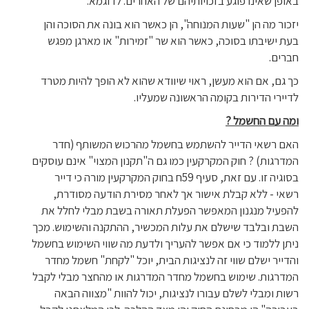
באופן שאינו פוגע בזכויותיהם של האחרים. לדוגמא:
יזכור מה הן "שעות המנוחה", הן כאשר הוא בונה את הסוכה והן
בעת ישיבתו בסוכה, כאשר הוא שר "זמירות" או מארגן מפגש
חברים.
כך גם, אם הוא מעשן, ראוי שיוודא שהוא לא הופך להיות מטרד
לדיירי הדירות בקומה הראשונה שמעליו.
ומה עם החשמל ?
האם רשאי הדייר להשתמש בחשמל מהרכוש המשותף (חדר
המדרגות) ? חוק המקרקעין כמו גם ה"תקנון המצוי" אינם עוסקים
בסוגיה זו. עם זאת, סעיף 59ח בחוק המקרקעין מורה כי דייר
רשאי - ללא קבלת אישור אך לאחר מסירת הודעה מסודרת,
להפעיל מנגנון המאפשר הפעלת תאורה בשבת מבלי לחלל את
השבת ובלבד שישלם את עלות המכשיר, ההתקנה והשימוש. מכך
ניתן ללמוד כי אם אפשר להעריך ולדעת מה שווי השימוש בחשמל
והדייר ישלם שווי זה לנציגות הבית, יוכל "לקחת" חשמל מחדר
המדרגות. שימוש בחשמל מחדר המדרגות או מהחצר מבלי לקבל
רשות ומבלי לשלם עבורו לנציגות, יכול להוות "מצווה הבאה