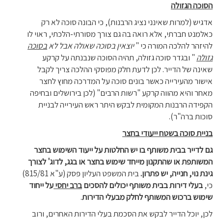
הסוכה הגזולה
אדגיש (למרות שאינני נציג הרבנות), כי הבונה סוכה לא רק
כאלמנט חברתי, אלא רואה בה גם צורך מסורתי-הלכתי, ראוי לו
להיזהר להלכה המורה כי "
יוצאין בסוכה שאולה אבל לא
בסוכה
גזולה
" ובגדר סוכה גזולה, תהיה הסוכה שנבנתה על קרקע
שאינה של הדייר. לכן לדעת חלק מפוסקי ההלכה צריך לקבל
אישור מהעירייה כאשר בונים סוכה על המדרכה מחוץ לחצר
מאחר והיא מהווה קרקע "רשות הרבים" (לכן בירושלים ובחיפה
הקפידה הרבנות המקומית לבקש היתר ראש העירייה לבניית
סוכות ברה"ר).
בניית סוכה בשטח ייעודי בחצר
גם לדייר בבית משותף בו יש החלטות על ייעוד השימוש בחצר
המשותפת או שהתקנון מייחד שימוש בחצר או בגג, לדוג' לצורך
גינת נוי, חנייה, יש פתרון.
בית המשפט העליון פסק (ע"א 815/81)
כי,
בעלי דירות בבית משותף יכולים להסכים
ברב יחסי
על ייחוד
שימוש ברכוש המשותף לחלק מבעלי הדירות
.
לכן, יוכל הדייר לבקש את הסכמת בעלי הדירות האחרים, ורוב