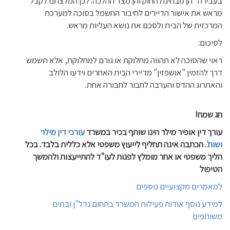
בעבירה" הן מבחינת החוק והן מצד ההלכה. לכן המלצתנו לקבל
מראש את אישור הדיירים לחיבור החשמל בסוכה למערכת
המרכזית של הבית ולסכם את נושא העליות מראש.
לסיכום:
ראוי שהסוכה לא תהווה מחלוקת או גורם למחלוקת, אלא תשמש
דרך להזמין "אושפזין" מדיירי הבית האחרים וידעו הלולב
והאתרוג ההדס והערבה לחבור לחבורה אחת.
חג שמח
!
עורך דין
אופיר מילר
הינו שותף בכיר במשרד
עורכי דין מילר
ושות'
. הכתבה אינה תחליף לייעוץ משפטי אלא כללית בלבד. בכל
הליך משפטי או אחר מומלץ לפנות לעו"ד להתייעצות ולהמשך
הטיפול
למאמרים מקצועיים נוספים
למידע נוסף אודות פעילות המשרד בתחום נדל"ן ובתים
משותפים