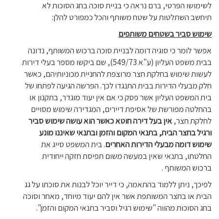
לשימושו הפרטי, ברם נראה כי בניית סוכה בחג הסוכות לא
תיחשב השתלטות על שטח משותף והכל כמפורט להלן:
שימוש סביר בשטחים משותפים
אפשר לומר כי סוגיה דומה לבניית סוכה ברכוש המשותף, נדונה
בבית משפט העליון (ע"א 549/73), שם ביקשו מספר בעלי דירות
לעשות שימוש בחלקת חצר מרוצפת להחניית מכוניותיהם, כאשר
חלק מבעלי הדירות בבית התנגדו לכך. הפרשה הגיעה לפתחו של
בית המשפט העליון אשר פסק כי אם אין יעוד מוגדר, בתקנון או
בהחלטה מפורשת של אסיפת דיירים, המגדירה שימוש מסויים
לחלקת חצר,
אין בעל דירה חוטא כאשר הוא עושה שימוש סביר
ורגיל בחצר הבית, בתנאי המקום והזמן ובתנאי שאיננו מונע
שימוש דומה מבעלי הדירות האחרים
. בית המשפט סייג את
החלטתו, בתנאי שאין במעשה משום תפיסת חזקה ייחודית
ברכוש המשותף .
לפיכך, ניתן ללמוד בהתאמה, כי דייר יוכל לבנות את סוכתו על גג
הבית או בחצר המשותפת אשר אין להם יעוד מיוחד, מאחר וסוכה
בחג הסוכות מהווה "שימוש רגיל וסביר בתנאי המקום והזמן".