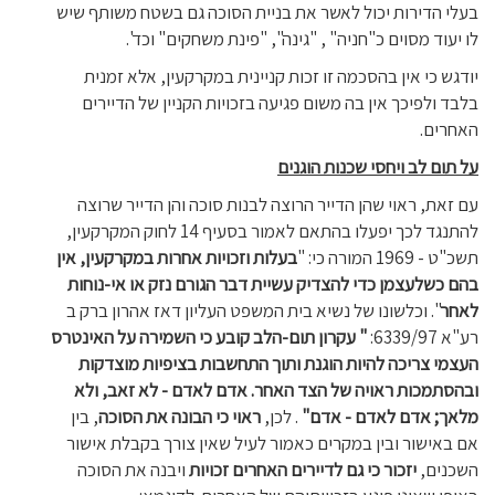
בעלי הדירות יכול לאשר את בניית הסוכה גם בשטח משותף שיש
לו יעוד מסוים כ"חניה" , "גינה", "פינת משחקים" וכד'.
יודגש כי אין בהסכמה זו זכות קניינית במקרקעין, אלא זמנית
בלבד ולפיכך אין בה משום פגיעה בזכויות הקניין של הדיירים
האחרים.
על תום לב ויחסי שכנות הוגנים
עם זאת, ראוי שהן הדייר הרוצה לבנות סוכה והן הדייר שרוצה
להתנגד לכך יפעלו בהתאם לאמור בסעיף 14 לחוק המקרקעין,
תשכ"ט - 1969 המורה כי: "
בעלות וזכויות אחרות במקרקעין, אין
בהם כשלעצמן כדי להצדיק עשיית דבר הגורם נזק או אי-נוחות
לאחר
". וכלשונו של נשיא בית המשפט העליון דאז אהרון ברק ב
רע"א 6339/97:
"
עקרון תום-הלב קובע כי השמירה על האינטרס
העצמי צריכה להיות הוגנת ותוך התחשבות בציפיות מוצדקות
ובהסתמכות ראויה של הצד האחר. אדם לאדם - לא זאב, ולא
מלאך; אדם לאדם - אדם"
. לכן,
ראוי כי הבונה את הסוכה
, בין
אם באישור ובין במקרים כאמור לעיל שאין צורך בקבלת אישור
השכנים,
יזכור כי גם לדיירים האחרים זכויות
ויבנה את הסוכה