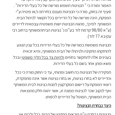
האמור ומורה כי " הנציגות תשמש מורשה של כל בעלי הדירות" .
סעיף זה בחוק, מורה כי הנציגות מעצם בחירתה ו/או מינויה ע"י
המפקח, הינה מורשה של כל הדיירים בכל הקשור לניהול הבית
המשותף. לפיכך, מהווה הנציגות ישות משפטית עצמאית לדיירים
(ע"א 98/80 קדמת לוד בע"מ נ' נציגות הביתהמשותף ברחוב רבי
עקיבא 77 לוד).
הנציגות משמשת כמורשה של כל בעלי הדירות בכל ענין הנוגע
להחזקתו התקינה ולניהולו של הבית המשותף, והיא זכאית
בענינים אלה להתקשר בחוזים
ולהיות צד בכל הליך משפטי
ובכל
משא ומתן אחר בשם כל בעלי הדירות.
תפקידה של הנציגות כה חשוב ומהותי, עד כי החוק מורה כי ככל
והדיירים לא בחרו נציגות, או בחרו נציגות אשר אינה מתפקדת,
רשאי המפקח על רישום המקרקעין למנות נציגות לבית המשותף
ואף לנקוב שכר לנציגות ממונה זו, אשר יהווה חלק מהוצאות
הבית המשותף, המוטל על הדיירים לכסותו.
כיצד נבחרת הנציגות?
הנציגות נבחרת ע"פ הוראות התקנון של הבית. ככל ולבית אין