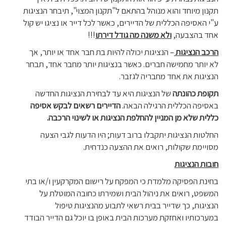
תקנון מיוחד והוא מנוהל בהתאם ל"תקנון המצוי", תיבחר הנציגות
ע"י האסיפה הכללית של הדיירים, כאשר לכל דייר או נציגו יש קול
אחד בהצבעה,
ולא משנה מה גודל דירתו
!!!
הרכב הנציגות
– הנציגות יכולה להיות בת חבר אחד או יותר, אך
לא יותר מחמישה חברים. כאשר בנציגות יותר מחבר אחד, תבחר
הנציגות את אחד מחבריה לגזבר.
תקופת כהונתה
של הנציגות היא עד לבחירת הנציגות החדשה
באסיפה הכללית הרגילה הבאה.
הדיירים רשאים לבקש אסיפה
כללית שלא מן המניין להחלפת הנציגות או לשינוי הרכבה.
החלטות הנציגות יתקבלו ברוב דעות; היו הדעות לגבי הצעה
מסויימת שקולות, רואים את ההצעה כנדחית.
חובות הנציגות
בחינת הפסיקה מלמדת כי המפקח על רישום המקרקעין ו/או בתי
המשפט, רואים את ניהול הבית ושמירתו כחובה המוטלת על
הנציגות, כך שדייר בבית רשאי לתבוע מהנציגות טיפול
במערכותיו ואחזקת מערכות הבית באופן בו יוכל גם הדייר הבודד