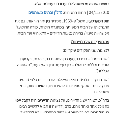
ראויים שיהיה מי שיטפל לנו ועבורנו בעניינים אלה.
04/11/2010 | תחום התמחות:
נדל"ן ובתים משותפים
חוק המקרקעין
, תשכ"ט-1969, מסדיר בין יתר הוראותיו גם את
התנהלותו של הבית המשותף. במסגרת חוק זה, מורה החוק על
אפשרויות מינוי / בחירת נציגות הדיירים – הלא היא ועד הבית.
מה תפקידה של הנציגות?
לנציגות שני תפקידים עיקריים:
"שר הפנים" – הסדרת מערכת היחסים בתוך הבית, וקביעת
הוראות וכללים לניהולו – בין בעצמה ובין באמצעות "האסיפה
הכללית".
"שר החוץ" – הנציגות היא המייצגת את הדיירים כלפי גורמים
מחוץ לבית – ספקי מוצרים ו/או שירותים, רשויות החוק, בתי
משפט וכד'.
בדר"כ, לצורך ייצוג הדיירים, על נציגות הדיירים היה לקבל ייפוי
כח מכל אחד ואחד מהם. ברם, דרישה זו תביא לקשיים רבים
בניהול הבית. לפיכך סעיף 69 בחוק המקרקעין בא להקל על