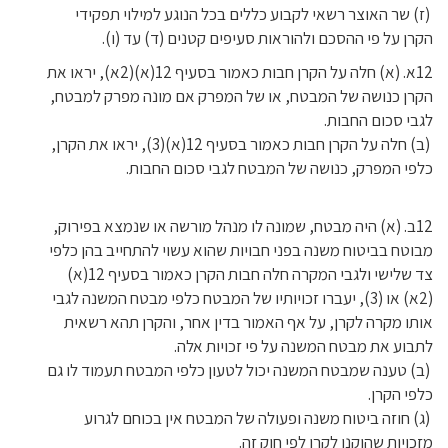
(ז) שר האוצר רשאי לקבוע כללים בכל הנוגע למילוי תפקידי
הקרן על פי ההסכם ולהוראות סעיפים קטנים (ד) עד (ו).
12א. (א) חלה על הקרן חבות כאמור בסעיף 12(א)(2א), יראו את
הקרן כנושה של המבטח, או של המפרק אם מונה מפרק למבטח,
לגבי סכום החבות.
(ב) חלה על הקרן חבות כאמור בסעיף 12(א)(3), יראו את הקרן,
כלפי המפרק, כנושה של המבטח לגבי סכום החבות.
12ב. (א) היה מבטח, שמונה לו מנהל מורשה או שנמצא בפירוק,
מבוטח בביטוח משנה בפני חבויות שהוא עשוי להתחייב בהן כלפי
צד שלישי ולגבי המקרה חלה חבות הקרן כאמור בסעיף 12(א)
(2א) או (3), יעברו זכויותיו של המבטח כלפי מבטח המשנה לגבי
אותו מקרה לקרן, על אף האמור בדין אחר, והקרן תהא רשאית
לתבוע את מבטח המשנה על פי זכויות אלה.
(ב) טענה שמבטח המשנה יכול לטעון כלפי המבטח תעמוד לו גם
כלפי הקרן.
(ג) חוזה ביטוח משנה ופעולה של המבטח אין בכוחם לגרוע
מזכויות שהוקנו לקרן לפי חוק זה.