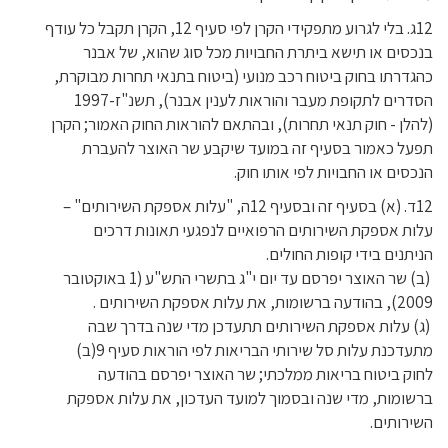
12ג. בלי לגרוע מתפקידי הקרן לפי סעיף 12, הקרן תקבל כל עודף
בנכסים או תישא ביתרת החבויות מכל סוג שהוא, של אבנר
כהגדרתו בחוק ביטוח רכב מנועי (ביטוח בתנאי תחרות מבוקרת,
הסדרים לתקופת מעבר והוראות לענין אבנר), תשנ"ז-1997
(להלן - חוק תנאי תחרות), ובהתאם להוראות החוק האמור; הקרן
תפעל כאמור בסעיף זה במועד שיקבע שר האוצר להעברת
הנכסים או החבויות לפי אותו חוק.
12ד. (א) בסעיף זה ובסעיף 12ה, "עלות אספקת השירותים" –
עלות אספקת השירותים הרפואיים לנפגעי תאונות דרכים
הניתנים בידי קופות החולים.
(ב) שר האוצר יפרסם עד יום י"ג בתשרי התש"ע (1 באוקטובר
2009), בהודעה ברשומות, את עלות אספקת השירותים .
(ג) עלות אספקת השירותים תתעדכן מדי שנה בדרך שבה
מתעדכנת עלות סל שירותי הבריאות לפי הוראות סעיף 9(ב)
לחוק ביטוח בריאות ממלכתי; שר האוצר יפרסם בהודעה
ברשומות, מדי שנה ובסמוך למועד העדכון, את עלות אספקת
השירותים.