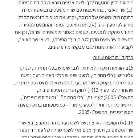
הוראות הדין הנוגעות לכך ולשם אכיפת הוראות פקודת הביטוח.
(ב) שר האוצר, בהתייעצות עם שר המשפטים ובאישור ועדת
החוקה חוק ומשפט של הכנסת, יקבע את הגופים הזכאים לקבל
מידע לפי סעיף קטן (א), ואת האופן, המועד והתנאים למסירת
המידע מהקרן לנפגעים, לגופים כאמור ולמשטרת ישראל, וכן את
התשלום שרשאית הקרן לגבות בעד מסירתו, ורשאי שר האוצר,
לקבוע הוראות שונות לגבי מבקשי מידע שונים.
פרק ד': הוראות שונות
15ב. הוראות חוק זה לא יחולו לגבי שימוש בכלי תחרותי, שניתן
עליו רישיון כלי תחרותי, למעט שימוש בכלי כאמור בעת נהיגה
ספורטיבית בקטע קישור או בעת נהיגה שאינה נהיגה ספורטיבית,
שהותרה לפי סעיף 12(ד) לחוק הנהיגה הספורטיבית,
התשס"ו-2005; לענין זה, "כלי תחרותי", "נהיגה ספורטיבית",
"רישיון כלי תחרותי" ו"קטע קישור" – כמשמעותם בחוק הנהיגה
הספורטיבית, התשס"ו-2005.
16. (א) המועצה הארצית של לשכת עורכי הדין תקבע, באישור
שר המשפטים, תעריף מקסימלי לשכר טרחה של עורך דין בעד
הטיפול בתביעות לפי חוק זה, ובלבד ששכר טרחה שנקבע לפי