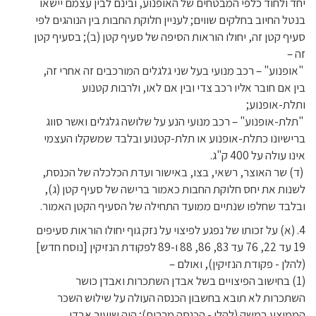
יחד ולחוד כלפי המבטחים של האופנוע, ובינם לבין עצמם יישאו
בנטל החיוב בחלקים שווים; לעניין חלוקת החבות בין הנוהגים לפי
סעיף קטן זה, יחולו הוראות הסיפה של סעיף קטן (ב); בסעיף קטן
זה –
"אופנוע" – רכב מנועי בעל שני גלגלים המורכבים זה אחרי זה,
בין אם חובר אליו רכב צדי ובין אם לאו, ולרבות קטנוע
ותלת-אופנוע;
"תלת-אופנוע" – רכב מנועי הנע על שלושה גלגלים ואשר סווג
ברישיונו כתלת-אופנוע או תלת-קטנוע ובלבד שמשקלו העצמי
אינו עולה על 400 ק"ג.
(ד) שר האוצר, רשאי, בצו, באישור ועדת הכלכלה של הכנסת,
לשנות את יחס חלוקת החבות כאמור ברישה של סעיף קטן (ג),
ובלבד שחלפו שנתיים ממועד התחילה של הסעיף הקטן האמור.
4. (א) על זכותו של נפגע לפיצוי על נזק גוף יחולו הוראות סעיפים
19 עד 22, 76 עד 83, 86, 88 ו-89 לפקודת הנזיקין [נוסח חדש]
(להלן - פקודת הנזיקין), ואולם –
(1) בחישוב הפיצויים בשל אבדן השתכרות ואבדן כושר
השתכרות לא תובא בחשבון הכנסה העולה על שילוש השכר
הממוצע במשק (להלן - הכנסה מרבית); היה שיעור אבדן