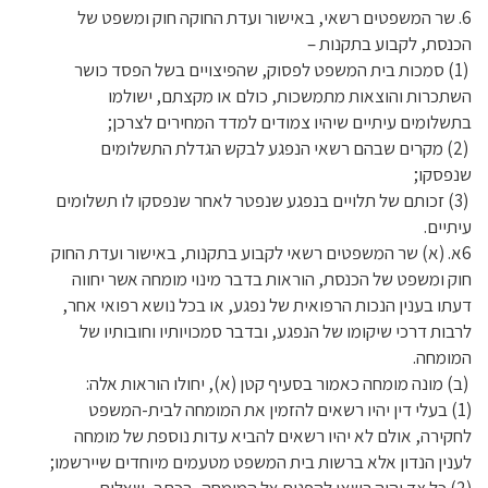
6. שר המשפטים רשאי, באישור ועדת החוקה חוק ומשפט של
הכנסת, לקבוע בתקנות –
(1) סמכות בית המשפט לפסוק, שהפיצויים בשל הפסד כושר
השתכרות והוצאות מתמשכות, כולם או מקצתם, ישולמו
בתשלומים עיתיים שיהיו צמודים למדד המחירים לצרכן;
(2) מקרים שבהם רשאי הנפגע לבקש הגדלת התשלומים
שנפסקו;
(3) זכותם של תלויים בנפגע שנפטר לאחר שנפסקו לו תשלומים
עיתיים.
6א. (א) שר המשפטים רשאי לקבוע בתקנות, באישור ועדת החוק
חוק ומשפט של הכנסת, הוראות בדבר מינוי מומחה אשר יחווה
דעתו בענין הנכות הרפואית של נפגע, או בכל נושא רפואי אחר,
לרבות דרכי שיקומו של הנפגע, ובדבר סמכויותיו וחובותיו של
המומחה.
(ב) מונה מומחה כאמור בסעיף קטן (א), יחולו הוראות אלה:
(1) בעלי דין יהיו רשאים להזמין את המומחה לבית-המשפט
לחקירה, אולם לא יהיו רשאים להביא עדות נוספת של מומחה
לענין הנדון אלא ברשות בית המשפט מטעמים מיוחדים שיירשמו;