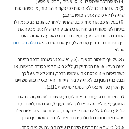
(4) מי שהרכב שימש לו, או סייע בידו, לביצוע פשע;
(5) מי שנהג ברכב ללא ביטוח לפי פקודת הביטוח, או כשהביטוח
שהיה לו לא כיסה את שימושו ברכב;
(6) בעל הרכב או המחזיק בו, שהתיר לאחר לנהוג ברכב כשאין לו
ביטוח לפי פקודת הביטוח או כשהביטוח שיש לו אינו מכסה את
החבות הנדונה ושנפגע בתאונת דרכים שאירעה באותה נהיגה,
בין בהיותו ברכב ובין מחוצה לו, בין אם הסיבה היא
נהיגה בשכרות
או לא.
7א. על אף האמור בסעיף 7(5), מי שנפגע כשנהג ברכב בהיתר
מאת בעליו או את המחזיק בו, ללא ביטוח לפי פקודת הביטוח, או
כשהביטוח אינו מכסה את שימושו ברכב, והוא לא ידע על כך
ובנסיבות הענין גם לא היה סביר שיידע, יהא זכאי לתבוע פיצויים
מן הקרן כפי שזכאי לכך נפגע לפי סעיף 12(ב).
7ב. תלויים בנפגע יהיו זכאים לתבוע פיצויים לפי חוק זה גם אם
הנפגע עצמו לא היה זכאי לכך לפי סעיף 7, ואם היו תלויים במי
שנפגע כשנהג ללא ביטוח לפי פקודת הביטוח או כשהביטוח אינו
מכסה את החבות הנדונה, יהיו זכאים לתבוע כאמור מן הקרן.
8. (א) מי שתאונת דרכים מקנה לו עילת תביעה על פי חוק זה,