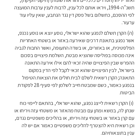
ואזור יריחו (הסדרים כלכליים והוראות שונות) (תיקוני חקיקה),
תשנ"ה-1994, ויראו אותם לכל ענין, לרבות לענין ערבות המועצה
לפי ההסכם, כתשלום בשל פסק דין נגד הנתבע, שאין עליו עוד
ערעור.
(ה) הקרן תשלם לנפגע שהוא ישראלי, נוסע יוצא או נוסע נכנס,
אשר נפגע בתאונת דרכים שאירעה באזור או בשטחי האחריות
הפלסטינית, או באזורים, או בשדה התעופה, ואשר החבות לגביה
אינה מכוסה בפוליסה שהוציא מבטח, השלמת פיצויים בסכום
ההפרש שבין הפיצויים שהיה זכאי להם אילו אירעה התאונה
בישראל, לבין הפיצויים שהוא זכאי לקבל לפי הדין במקום
התאונה; הקרן רשאית לשלם לבית חולים את הוצאות הטיפול
בנפגע כאמור, כשם שמבטח חייב לשלמן לפי סעיף 28 לפקודת
הביטוח.
(ו) הקרן רשאית לייצג נפגע, שהוא ישראלי, בהתאם לייפוי כוח
שנתן לה, במשא ומתן עם מבטח מהאזור או משטחי עזה ויריחו או
עם קרן באזור או בשטחי עזה ויריחו, או בהליכים משפטיים נגדם,
וכן רשאית היא להצטרף להליכים משפטיים כאמור אם יש לה
ענין בתוצאותיהם.