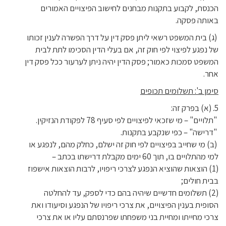
הכנסת, לקבוע בתקנות מבחנים לחישוב הפיצויים האמורים
באותה פסקה.
(ג) בית המשפט רשאי ליתן פסק דין על דרך הפשרה לענין זכותו
של נפגע לפיצוי לפי חוק זה, אם בעלי הדין הסכימו לתת לבית
המשפט סמכות כאמור; פסק הדין יהיה ניתן לערעור ככל פסק דין
אחר.
סימן ב': תשלומים תכופים
5. (א) בפרק זה:
"תלויים" – מי שזכאי לפיצויים לפי סעיף 78 לפקודת הנזיקין.
"דרישה" – כפי שנקבע בתקנות.
(ב) מי שחייב בפיצויים לפי חוק זה ישלם, כחלק מהם, לנפגע או
למי מהתלויים בו, תוך 60 ימים מקבלת דרישתו בכתב –
(1) הוצאות שהוציא הנפגע לצרכי ריפויו, לרבות הוצאות אישפוז
בבית חולים;
(2) תשלומים חדשיים שיהיה בהם כדי לספק, עד להחלטה
הסופית בענין הפיצויים, את צרכי ריפויו של הנפגע וסיעודו ואת
צרכי מחייתו ומחיית בני משפחתו שפרנסתם עליו או את צרכי