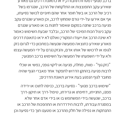
ברכב מנועי למטרות תחבורה; יראו כתאונת דרכים גם מאורע
שאירע עקב התפוצצות או התלקחות של הרכב, שנגרמו בשל
רכיב של הרכב או בשל חומר אחר שהם חיוניים לכושר נסיעתו,
אף אם אירעו על-ידי גורם שמחוץ לרכב, וכן מאורע שנגרם עקב
פגיעה ברכב שחנה במקום שאסור לחנות בו או מאורע שנגרם
עקב ניצול הכוח המיכני של הרכב, ובלבד שבעת השימוש כאמור
לא שינה הרכב את ייעודו המקורי; ואולם לא יראו כתאונת דרכים
מאורע שאירע כתוצאה ממעשה שנעשה במתכוון כדי לגרום נזק
לגופו או לרכושו של אותו אדם, והנזק נגרם על ידי המעשה עצמו
ולא על ידי השפעתו של המעשה על השימוש ברכב המנועי;
"נזק גוף" - מוות, מחלה, פגיעה או ליקוי גופני, נפשי או שכלי
לרבות פגיעה בהתקן הדרוש לתפקוד אחד מאברי הגוף שהיה
מחובר לגוף הנפגע בעת אירוע תאונת הדרכים;
"שימוש ברכב מנועי" - נסיעה ברכב, כניסה לתוכו או ירידה
ממנו, החנייתו, דחיפתו או גרירתו, טיפול-דרך או תיקון-דרך
ברכב, שנעשה בידי המשתמש בו או בידי אדם אחר שלא
במסגרת עבודתו, לרבות הידרדרות או התהפכות של הרכב או
התנתקות או נפילה של חלק מהרכב או מטענו תוך כדי נסיעה וכן