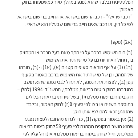
הפלסטינית ובלבד שהוא נפגע במהלך סיור כמשמעותו בחוק
האמור;
"רכב ישראלי" - רכב הרשום בישראל או החייב ברישום בישראל
לפי כל דין, או רכב שאינו חייב ברישום שבעליו הוא ישראלי.
(א2) (פקע).
(ב) היה השימוש ברכב על פי התר מאת בעל הרכב או המחזיק
בו, תחול האחריות גם על מי שהתיר את השימוש.
(ב1) (1) על אף הוראות סעיפים קטנים (א), (א1) ו-(ב), חובתו
של הנוהג, וכן של מי שהתיר את השימוש ברכב כאמור בסעיף
קטן (ב), לפצות את הנפגע, לא תחול לגבי נפגע שהוא תושב
כהגדרתו בחוק ביטוח בריאות ממלכתי, התשנ"ד-1994 (להלן –
חוק ביטוח בריאות ממלכתי), בשל שירותי בריאות הכלולים
בתוספת השניה או בצו לפי סעיף 8(ז) לחוק האמור, ובלבד
שהנפגע זכאי להם לפי אותו חוק;
(2) אין באמור בפסקה (1), כדי לגרוע מהחובה לפצות נפגע
שהוא תושב בתקופת המתנה לפי סעיף 58 לחוק ביטוח בריאות
ממלכתי, חייל שחוק ביטוח בריאות ממלכתי אינו חל עליו לפי