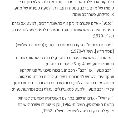
הינתקות או נפילה כאמור מרכב עומד או חונה, שלא תוך כדי
טיפולו של אדם ברכב במסגרת עבודתו ולמעט טעינתו של מטען
או פריקתו, כשהרכב עומד;
"נפגע" - אדם שנגרם לו נזק גוף בתאונת דרכים, למעט אם נגרם
מפגיעת איבה כמשמעותה בחוק התגמולים לנפגעי פעולות איבה,
תש"ל-1970;
"פקודת הביטוח" - פקודת ביטוח רכב מנועי (סיכוני צד שלישי)
[נוסח חדש], תש"ל–1970;
"מבטח" - כמשמעו בפקודת הביטוח, לרבות מי שפטור מחובת
ביטוח לפי סעיפים 4 עד 6 לפקודת הביטוח;
"רכב מנועי" או "רכב" - רכב הנע בכוח מיכני על פני הקרקע
ועיקר יעודו לשמש לתחבורה יבשתית, לרבות רכבת, טרקטור,
מכונה ניידת הכשירה לנוע בכוח מיכני בכביש ורכב נגרר או נתמך
על ידי רכב מנועי, ולמעט כסא גלגלים, עגלת נכים ומדרגות נעות;
"ישראלי" - אדם הרשום במרשם האוכלוסין המתנהל לפי חוק
מרשם האוכלוסין, תשכ"ה-1965, וכן מי שבידו אשרה לישיבת
ארעי לפי חוק הכניסה לישראל, תשי"ב-1952;