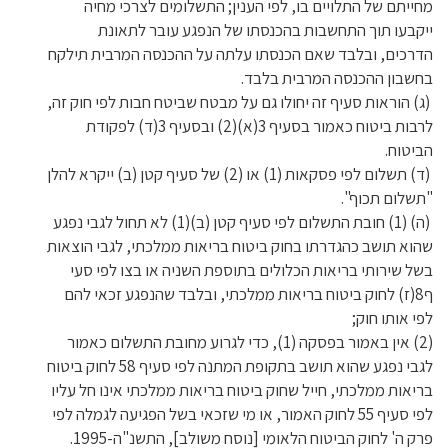
מחייתם של התלויים בו, לפי הענין; התשלומים לצרכי מחיה
ייקבעו תוך התחשבות בהכנסתו של הנפגע עובר לתאונת
הדרכים, ובלבד שאם הכנסתו עלתה על ההכנסה המרבית תילקח
בחשבון ההכנסה המרבית בלבד.
(ג) הוראות סעיף זה יחולו גם על מבטח שביטח חבות לפי חוק זה,
לרבות ביטוח כאמור בסעיף 3(א)(2) ובסעיף 3(ד) לפקודת
הביטוח.
(ד) תשלום לפי פסקאות (1) או (2) של סעיף קטן (ב) ייקרא להלן
"תשלום תכוף".
(ה) (1) חובת התשלום לפי סעיף קטן (ב)(1) לא תחול לגבי נפגע
שהוא תושב כהגדרתו בחוק ביטוח בריאות ממלכתי, לגבי הוצאות
בשל שירותי בריאות הכלולים בתוספת השניה או בצו לפי סעי
ף8(ז) לחוק ביטוח בריאות ממלכתי, ובלבד שהנפגע זכאי להם
לפי אותו חוק;
(2) אין באמור בפסקה (1), כדי לגרוע מחובת התשלום כאמור
לגבי נפגע שהוא תושב בתקופת המתנה לפי סעיף 58 לחוק ביטוח
בריאות ממלכתי, חייל שחוק ביטוח בריאות ממלכתי אינו חל עליו
לפי סעיף 55 לחוק האמור, או מי שזכאי בשל הפגיעה לגמלה לפי
פרק ה' לחוק הביטוח הלאומי [נוסח משולב], התשנ"ה-1995.