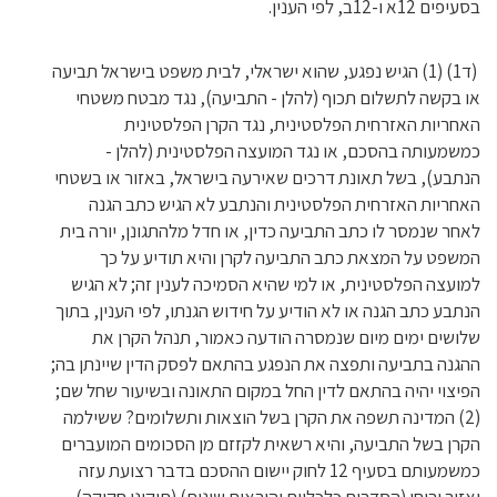
בסעיפים 12א ו-12ב, לפי הענין.
(ד1) (1) הגיש נפגע, שהוא ישראלי, לבית משפט בישראל תביעה
או בקשה לתשלום תכוף (להלן - התביעה), נגד מבטח משטחי
האחריות האזרחית הפלסטינית, נגד הקרן הפלסטינית
כמשמעותה בהסכם, או נגד המועצה הפלסטינית (להלן -
הנתבע), בשל תאונת דרכים שאירעה בישראל, באזור או בשטחי
האחריות האזרחית הפלסטינית והנתבע לא הגיש כתב הגנה
לאחר שנמסר לו כתב התביעה כדין, או חדל מלהתגונן, יורה בית
המשפט על המצאת כתב התביעה לקרן והיא תודיע על כך
למועצה הפלסטינית, או למי שהיא הסמיכה לענין זה; לא הגיש
הנתבע כתב הגנה או לא הודיע על חידוש הגנתו, לפי הענין, בתוך
שלושים ימים מיום שנמסרה הודעה כאמור, תנהל הקרן את
ההגנה בתביעה ותפצה את הנפגע בהתאם לפסק הדין שיינתן בה;
הפיצוי יהיה בהתאם לדין החל במקום התאונה ובשיעור שחל שם;
(2) המדינה תשפה את הקרן בשל הוצאות ותשלומים? ששילמה
הקרן בשל התביעה, והיא רשאית לקזזם מן הסכומים המועברים
כמשמעותם בסעיף 12 לחוק יישום ההסכם בדבר רצועת עזה