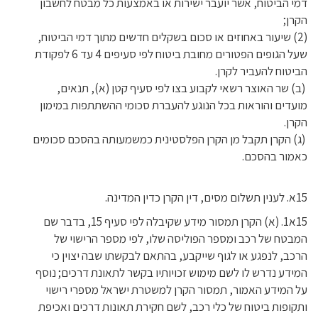
דמי הביטוח, אשר יועבר ישירות או באמצעות כל מבטח לחשבון
הקרן;
(2) שיעור באחוזים או סכום בשקלים חדשים מתוך דמי הביטוח,
שעל הגופים הפטורים מחובת ביטוח לפי סעיפים 4 עד 6 לפקודת
הביטוח להעביר לקרן.
(ב) שר האוצר רשאי לקבוע בצו לפי סעיף קטן (א), תנאים,
מועדים והוראות בכל הנוגע להעברת סכומי ההשתתפות במימון
הקרן.
(ג) הקרן תקבל מן הקרן הפלסטינית כמשמעותה בהסכם סכומים
כאמור בהסכם.
15א. לענין תשלום מסים, דין הקרן כדין המדינה.
15א1. (א) הקרן תמסור מידע שקיבלה לפי סעיף 15, בדבר שם
המבטח של רכב ומספר הפוליסה שלו, לפי מספר הרישוי של
הרכב, לנפגע או לגוף שייקבע, בהתאם לבקשתו שבה יצוין כי
המידע נדרש לו לשם מימוש זכויותיו בקשר לתאונת דרכים; נוסף
על המידע האמור, תמסור הקרן למשטרת ישראל מספרי רישוי
ותקופות ביטוח של כלי רכב, לשם חקירת תאונות דרכים ואכיפת