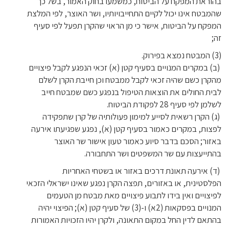
בהוראת המפקח על הביטוח, כמשמעו בחוק האמור, בשל כך
שהמבטח אינו יכול לקיים התחייבויותיו, ושר האוצר, לפי המלצת
המפקח על הביטוח, אישר כי מן הראוי שהקרן תפעל לפי סעיף
זה;
(3) המבטח נמצא בפירוק.
(ב) במקרים המנויים בסעיף קטן (א) זכאי הנפגע לקבל פיצויים
מהקרן כשם שהיה זכאי לקבל ממבטח וכן חייבת הקרן לשלם
לבית החולים את הוצאות הטיפול בנפגע כשם שמבטח חייב
לשלמן לפי סעיף 28 לפקודת הביטוח.
(ג) הקרן רשאית לסייע למימון פעולותיה של קרן שתפקידה
לפצות, במקרים כאמור בסעיף קטן (א), נפגע שפגיעתו אירעה
באזור; הסכם בדבר סיוע כאמור טעון אישור שר האוצר
בהתייעצות עם שר המשפטים ושר התחבורה.
(ד) אירעה תאונת דרכים באזור או בשטחי האחריות
הפלסטינית, או באזורים, תפצה הקרן נפגע שאינו ישראלי הזכאי
לפיצויים ואין בידו לתבוע פיצויים מאת מבטח מן הטעמים
המנויים בפסקאות (2א) ו-(3) של סעיף קטן (א); הפיצוי יהיה
בהתאם לדין החל במקום התאונה, ולקרן יהיו הזכויות האמורות