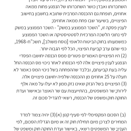
השתכרותו ואבדן כושר השתכרותו של הנפגע פחות ממאה
אחוזים, תופחת גם ההכנסה המרבית שתובא בחשבון בחישוב
הפיצויים, בשיעור שבו פחת ממאה אחוזים;
לענין פסקה זו, "השכר הממוצע במשק" - השכר הממוצע במשק
לפי נתוני הלשכה המרכזית לסטטיסטיקה או השכר הממוצע
כמשמעותו בחוק הביטוח הלאומי [נוסח משולב], תשכ"ח-1968,
כפי שהם ערב קביעת הפיצוי, הכל לפי הגבוה יותר.
(2) היו הפיצויים האמורים פטורים ממס הכנסה יחושבו הפסדי
הנפגע לענין פיצויים אלה לפי הכנסתו לאחר ניכוי מס הכנסה החל
עליה בעת קביעתם, ובלבד שההפחתה בשל ניכוי המס כאמור לא
תעלה על 25 אחוזים מן ההכנסה שלפיה יחושבו פיצויים אלה.
(3) הפיצויים בשל הנזק שאינו נזק ממון לא יעלו על מאה אלף
לירות; שר המשפטים, בהתייעצות עם שר האוצר ובאישור ועדת
החוקה חוק ומשפט של הכנסת, רשאי להגדיל סכום זה.
(ב) הסכום המקסימלי לפי סעיף קטן (א)(3) יהיה צמוד למדד
המחירים לצרכן מיום תחילת חוק זה או מיום הגדלת הסכום, לפי
הענין; שר המשפטים רשאי, באישור ועדת החוקה חוק ומשפט של