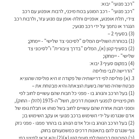
"רכב מנועי" יבוא:
"רכב מנועי" - רכב המונע בכוח מיכני, לרבות אופנוע עם רכב
צידי, תלת אופנוע, אופניים ותלת-אופן עם מנוע עזר, ולרבות רכב
הנגרר או נתמך על ידי רכב מנועי;
(3) בסעיף 2 –
(1) בכותרת השוליים המלים "לסיכוני צד שלישי" - יימחק;
(2) בסעיף קטן (א), המלים "בדרך ציבורית" ו"לסיכוני צד
שלישי" - יימחקו;
(4) במקום סעיף 3 יבוא:
"הדרישה לגבי פוליסה
3. (א) פוליסה לפי דרישותיה של פקודה זו היא פוליסה שהוציא
מבטח שהיה מורשה בשעת הוצאתה והיא מבטחת את –
(1) בעל הרכב והנוהג בו - מפני כל חבות שהם עשויים לחוב לפי
חוק פיצויים לנפגעי תאונות דרכים, תשל"ה-1975 (להלן - החוק),
ומפני חבות אחרת שהם עשויים לחוב בשל מותו או חבלת גופו של
אדם שנגרמו על ידי השימוש ברכב מנועי או עקב השימוש בו;
(2) בעל הרכב הנוהג בו וכל אדם הנוהג בו בהתר ממנו - מפני נזק
גוף שנגרם להם בתאונות דרכים כמשמעותם בחוק.
(ב) המבוטח בביטוח לפי סעיף קטן (א)(2) יהא זכאי לפיצוי כפי