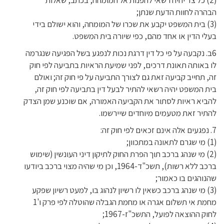
(2) כל צד יהיה רשאי להפנות אל המומחה, בכתב, שאלות
הבהרה לחוות הדעת שנתן;
(3) בית המשפט יקבע את שכרו של המומחה, והוא ישולם בידי
בעלי הדין או אחד מהם, כפי שיורה בית המשפט.
6ב. נקבעה על פי כל דין דרגת נכות לנפגע בשל הפגיעה שנגרמה
לו באותה תאונת דרכים, לפני שמיעת הראיות בתביעה לפי חוק
זה, תחייב קביעה זאת גם לצורך התביעה על פי חוק זה; ואולם
בית המשפט יהיה רשאי להתיר לבעל דין בתביעה לפי חוק זה,
להביא ראיות לסתור את הקביעה האמורה, אם שוכנע שמן הצדק
להתיר זאת מטעמים מיוחדים שיירשמו.
7. נפגעים אלה אינם זכאים לפי חוק זה:
(1) מי שגרם לתאונה במתכוון;
(2) מי שנהג ברכב תוך הפרת החוק לתיקון דיני העונשין (שימוש
ברכב ללא רשות), תשכ"ד-1964, וכן מי שהיה מצוי ברכב ביודעו
שהנוהגים בו כאמור;
(3) מי שנהג ברכב כשאין לו רשיון לנהוג בו, למעט רשיון שפקע
מחמת אי תשלום אגרה או מחמת הגבלה שהוטלה לפי פרק ו'1
לחוק ההוצאה לפועל, התשכ"ז-1967;