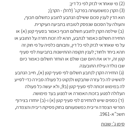
(2) מי שאחראי לנזק לפי כל דין;
(3) הקרן כמשמעותה בפרק ג' (להלן - הקרן);
הוא הדין לענין סכום ששילם הנתבע לתובע כתשלום תכוף,
והעולה על הסכום שנפסק לטובתו בתביעה העיקרית.
(ב) שילמה הקרן לתובע תשלום תכוף כאמור בסעיף קטן (א) או
החזירה תשלום כאמור לנתבע, תהא לה זכות חזרה על התובע או
על מי שאחראי לנזק לפי כל דין, וחבותם כלפיה על פי חוק זה
תהא ביחד ולחוד; לענין תקופה ההתישנות בתביעות לפי סעיף
קטן זה, יראו את היום שבו שולם או הוחזר תשלום כאמור כיום
שבו נולדה עילת התובענה.
(ג) החזירה הקרן לנתבע תשלום לפי סעיף קטן (א), חייב הנתבע
להושיט לה כל עזרה שתבקש ולנקוט כל פעולה סבירה כדי לסייע
לה במימוש זכותה לפי סעיף קטן (ב9, ולא יעשה כל פעולה
העלולה לפגוע בזכות האמורה או למנוע בעד מימושה.
(ד) כספים שיש להחזירם לפי סעיף קטן (א) ו-(ב) יוחזרו בצירוף
הפרשי הצמדה וריבית כמשמעותם בחוק פסיקת ריבית והצמדה,
תשכ"א-1961.
סימן ג': שונות