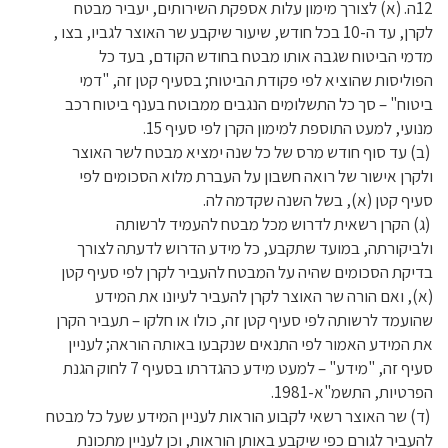
12ה. (א) לצורך מימון עלות אספקת השירותים, יעביר מבטח
לקרן, עד ה-10 בכל חודש, שיעור שיקבע שר האוצר לגביו, בצו ,
מדמי הביטוח שגבה אותו מבטח בחודש הקודם, בעד כל
הפוליסות שהוציא לפי פקודת הביטוח; בסעיף קטן זה, "דמי
ביטוח" – סך כל התשלומים הנגבים ממבוטח בענף ביטוח רכב
מנועי, למעט התוספת למימון הקרן לפי סעיף 15.
(ב) עד סוף חודש מרס של כל שנה ימציא מבטח לשר האוצר
ולקרן אישור של רואה חשבון על העברת מלוא הסכומים לפי
סעיף קטן (א), בשל השנה שקדמה לה.
(ג) הקרן רשאית לדרוש מכל מבטח להעמיד לרשותה
ולביקורתה, במועד שתקבע, כל מידע הדרוש לדעתה לצורך
בדיקת הסכומים שהיה על המבטח להעביר לקרן לפי סעיף קטן
(א), ואם הורה שר האוצר לקרן להעביר לעיונו את המידע
שהועמד לרשותה לפי סעיף קטן זה, כולו או חלקו – תעביר הקרן
את המידע האמור לפי התנאים שנקבעו באותה הוראה; לעניין
סעיף זה, "מידע" – למעט מידע כהגדרתו בסעיף 7 לחוק הגנת
הפרטיות, התשמ"א-1981.
(ד) שר האוצר רשאי לקבוע הוראות לעניין המידע שעל כל מבטח
להעביר לגורם כפי שיקבע באותן הוראות, וכן לעניין מתכונת