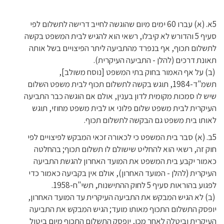
5א. (א) עברו 60 ימים מיום שהוגשה לחייב דרישה לתשלום לפי
סעיף 5 והדורש לא קיבלו, רשאי הוא להגיש לבית המשפט בקשה
לתשלום תכוף, אף בנפרד מהתביעה ליתר הפיצויים בשל אותה
תאונת דרכים (להלן - התביעה העיקרית).
(ב) על אף האמור בחוק בתי המשפט [נוסח משולב],
תשמ"ד-1984, תוגש בקשה לתשלום תכוף לבית משפט השלום
שיש לו סמכות מקומית לדון בענין, אולם אם הוגשה כבר התביעה
העיקרית לבית משפט שלום פלוני או לבית משפט מחוזי, תוגש
לאותו בית משפט גם הבקשה לתשלום תכוף.
5ב. (א) סבר בית המשפט כי לכאורה זכאי המבקש לפיצויים לפי
חוק זה, רשאי הוא להחליט שישולם לו תשלום תכוף; בהחלטה
כאמור יקבע בית המשפט את המועד האחרון להגשת התביעה
העיקרית (להלן - המועד האחרון), אולם אין בקביעה כאמור כדי
לפגוע בהוראות סעיף 5 לחוק ההתישנות, תשי"ח-1958.
(ב) לא הגיש המבקש את התביעה העיקרית עד המועד האחרון,
יופסק התשלום התכוף מאותו מועד; הגיש המבקש את התביעה
העיקרית וביטלה לאחר מכן, יופסק התשלום התכוף מיום ביטול