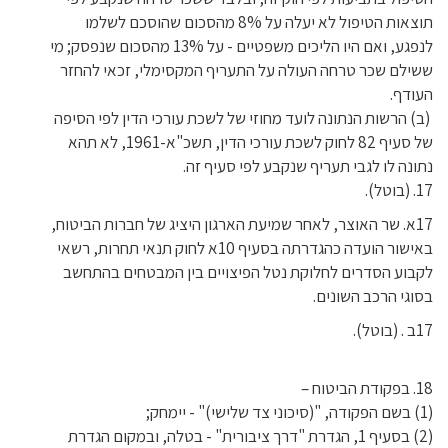
תוצאות הטיפול לא יעלה על 8% מהסכום שהוסכם לשלמו
לנפגע, ואם היו הליכים משפטיים - על 13% מהסכום שנפסק; מי
ששילם שכר טרחה העולה על התעריף המקסימלי, זכאי להחזר
העודף.
(ב) הרשות הנתונה לועד מחוזי של לשכת עורכי הדין לפי הסיפה
של סעיף 82 לחוק לשכת עורכי הדין, תשכ"א-1961, לא תהא
נתונה לו לגבי תעריף שנקבע לפי סעיף זה.
17. (בוטל).
17א. שר האוצר, לאחר שמיעת הארגון היציג של חברות הביטוח,
באישור הועדה כהגדרתה בסעיף 10א לחוק תנאי תחרות, רשאי
לקבוע הסדרים לחלוקת נטל הפיצויים בין המבטחים בהתחשב
בסוגי הרכב השונים.
17ב . (בוטל).
18. בפקודת הביטוח –
(1) בשם הפקודה, "(סיכוני צד שלישי)" - יימחק;
(2) בסעיף 1, הגדרת "דרך ציבורית" - בטלה, ובמקום הגדרת