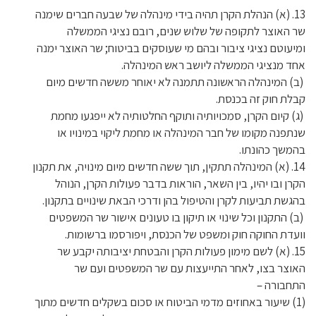
13. (א) הנהלת הקרן תהיה בידי מינהלה של שבעה חברים שימנה
שר האוצר לתקופה של שלוש שנים, רובם נציגי הממשלה
ומיעוטם נציגי ציבור ובהם מי שעוסקים בביטוח; שר האוצר ימנה
אחד מנציגי הממשלה ליושב ראש המינהלה.
(ב) המינהלה הראשונה תתמנה לא יאוחר מששה חדשים מיום
קבלת חוק זה בכנסת.
(ג) קיום הקרן, סמכויותיה ותוקף החלטותיה לא ייפגעו מחמת
שנתפנה מקומו של חבר המינהלה או מחמת ליקוי במינויו או
בהמשך כהונתו.
14. (א) המינהלה תתקין, תוך ששה חדשים מיום מינויה, את תקנון
הקרן ובו יהיו, בין השאר, הוראות בדבר פעולות הקרן, הנוהל
בהגשת תביעות לקרן והטיפול בהן ודרכי הבאת שינויים בתקנון.
(ב) התקנון וכל שינוי או תיקון בו טעונים אישור שר המשפטים
וועדת החוקה חוק ומשפט של הכנסת, ויפורסמו ברשומות.
15. (א) לשם מימון פעולות הקרן והבטחת יציבותה יקבע שר
האוצר בצו, לאחר התייעצות עם שר המשפטים ועם שר
התחבורה –
(1) שיעור באחוזים מדמי הביטוח או סכום בשקלים חדשים מתוך