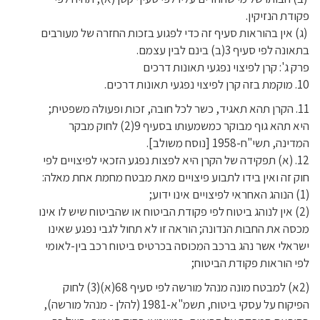
פקודת הנזיקין.
(ג) אין בהוראות סעיף זה כדי לפגוע בזכות החזרה של מעורבים
בתאונה לפי סעיף 3(ב) בינם לבין עצמם.
פרק ג': קרן לפיצוי נפגעי תאונות דרכים
10. מוקמת בזה קרן לפיצוי נפגעי תאונות דרכים.
11. הקרן תהא תאגיד, כשר לכל חובה, זכות ופעולה משפטית;
היא תהא גוף מבוקר כמשמעותו בסעיף 9(2) לחוק מבקר
המדינה, תשי"ח-1958 [נוסח משולב].
12. (א) תפקידה של הקרן היא לפצות נפגע הזכאי לפיצויים לפי
חוק זה ואין בידו לתבוע פיצויים מאת מבטח מחמת אחת מאלה:
(1) הנוהג האחראי לפיצויים אינו ידוע;
(2) אין לנוהג ביטוח לפי פקודת הביטוח או שהביטוח שיש לו אינו
מכסה את החבות הנדונה; הוראה זו לא תחול לגבי נפגע שאינו
ישראלי אשר נהג ברכב המכוסה בכרטיס ביטוח רכב בין-לאומי
לפי הוראות פקודת הביטוח;
(2א) למבטח מונה מנהל מורשה לפי סעיף 68(א)(3) לחוק
הפיקוח על עסקי ביטוח, תשמ"א-1981 (להלן - מנהל מורשה),