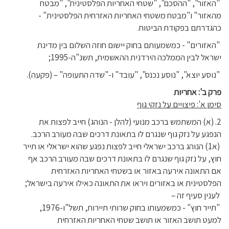
"האזור", "ההסכם", "שטחי האחריות הפלסטינית", "מבטח
מהאזור" ו"מבטח משטחי האחריות האזרחית הפלסטינית" -
כהגדרתם בפקודת הביטוח.
"האזורים" - כמשמעותם בחוק יישום חוזה השלום בין מדינת
ישראל לבין הממלכה הירדנית ההאשמית, תשנ"ה-1995;
"נוסע יוצא", "נוסע נכנס", "עובד" ו-"שדה התעופה" – (פקעה).
פרק ב': אחריות
סימן א': פיצויים על נזקי גוף
2. (א) המשתמש ברכב מנועי (להלן - הנוהג) חייב לפצות את
הנפגע על נזק גוף שנגרם לו בתאונת דרכים שבה מעורב הרכב.
(א1) הנוהג ברכב ישראלי חייב לפצות נפגע שהוא ישראלי או תייר
חוץ, על נזק גוף שנגרם לו בתאונת דרכים שבה מעורב הרכב אף
אם התאונה אירעה באזור או בשטחי האחריות האזרחית
הפלסטינית או באזורים ויראו את התאונה כאילו אירעה בישראל;
לענין סעיף זה –
"תייר חוץ" - כמשמעותו בחוק שרותי תיירות, תשל"ו-1976,
למעט תושב האזור או תושב שטחי האחריות האזרחית