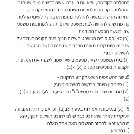
ההחלטה הקודמת, אלא אם כן עברו ששה חדשים מיום שניתנה
ההחלטה הקודמת והנסיבות השתנו במידה המצדיקה מתן
החלטה חדשה; בקשה להחלטה נוספת או בקשה לשינוי החלטה
קודמת שיש להגישה לבית משפט שלום תוגש לאותו בית משפט
שבו הוגשה הבקשה הקודמת.
(ב) לא יפסוק בית המשפט תשלום תכוף בעד תקופה העולה על
שנתיים מיום קרות תאונת הדרכים שבגינה הוגשה הבקשה
לתשלום תכוף.
(ג) בית המשפט רשאי, מטעמים שיירשמו, לשנות את התקופות
הקבועות בסעיפים קטנים (א) ו-(ב).
5ו. שר המשפטים רשאי לקבוע בתקנות –
(1) סדר דין מיוחד בבקשה לתשלום תכוף;
(2) הגדרות של "צרכי מחייה" ו"צרכי סיעוד" לענין סעיף 5(ב)
(2).
5ז. (א) בנסיבות האמורות בסעיף 5ב(ב), וכן אם נדחתה התביעה
העיקרית לאחר שהנתבע כבר שילם לתובע תשלום תכוף, יהא
הנתבע זכאי להחזר התשלום מאת אחד מאלה:
(1) התובע;