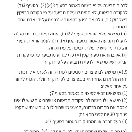
לרבות תביעה על פי ביטוח כאמור בסעיף 3(א)(2) ובסעיף 3(ד)
לפקודת הביטוח, לא תהיה לו עילת תביעה על פי פקודת הנזיקין
בשל נזק גוף, זולת אם נפגע בתאונה שנגרמה על ידי אדם אחר
במתכוון.
(ב) מי שאלמלא הוראות סעיף 22(ב), היתה תאונת דרכים מקנה
לו עילת תביעה כאמור בסעיף קטן (א), דינו לענין הוראות סעיף
זה, כדין מי שיש לו עילת תביעה על פי חוק זה.
(ג) אין בהוראת סעיף קטן (א) כדי לגרוע מתביעה על פי פקודת
הנזיקין של מי שאין לו עילת תביעה על פי חוק זה.
9. (א) מי ששילם פיצויים המגיעים לפי חוק זה לא תהא לו זכות
חזרה על אדם אחר החייב בפיצויים לפי חוק זה זולת הזכות לחזור
על אחד מאלה:
(1) מי שאינו זכאי לפיצויים כאמור בסעיף 7;
(2) מי שאין לו ביטוח לפי פקודת הביטוח או שהביטוח שיש לו אינו
מכסה את החבות הנדונה, למעט מי שהיה לו ביטוח שנתי שתקפו
פג תוך 30 יום לפני התאונה;
(3) בעל הרכב או המחזיק בו כאמור בסעיף 7א.
(ב) חבותו של מי שחוזרים עליו לפי סעיף קטן (א), תהיה לפי