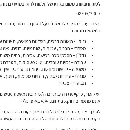
לסוג התביעה, מקום מגוריו של הלקוח לדוג' בקריית גת ו
08/05/2007
משרד עורכי הדין מילר ושות' בעל ניסיון רב בהופעות בב
בנושאים הבאים:
-
נזיקין - תאונות דרכים, רשלנות רפואית, תאונות 
-
מסחרי – חברות, עמותות, שותפויות, חוזים, פטנט
-
נדל"ן – הסכמי מכר ורכישה, שכירות, בתים משותפ
-
עבודה – זכויות עובדים, ייצוג מעסיקים, הטרדה מי
-
משפחה – ירושות וצוואות, ניהול תביעות גירושין,
-
מנהלי – עתירות לבג"ץ, רשויות מקומיות, חינוך, א
-
תביעות ייצוגיות
יש לזכור, כי קיימת חשיבות רבה לאיזה בית משפט מגישי
אינם מתמחים דווקא בתחום, אלא באופן כללי.
לפיכך, אנו משתדלים לשקול היטב את מקום הגשת התביעה 
בקריית גת והסביבה ולניסיונם של השופטים בבית המשפט.
הסניף המרכזי של משרדנו ממוקם בסמיכות לבית המשפט 