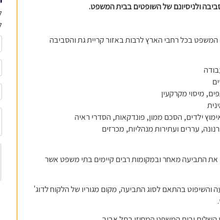
י
הסביבה ולניסיונם של השופטים בבית המשפט.
ל
ל
תי המשפט בכל רחבי הארץ לרבות באזור קריית גת והסביבה
עבודה
ים
ים, מיסוי מקרקעין
נית
 אימוץ ילדים, הסכם ממון, פונדקאות, הסדרי ראיה
רנונה, עררים ועתירות מנהליות, מכרזים
ם את התביעה מאחר ובמקומות רבים קיימים בתי משפט אשר
והשיפוט בהתאם לסוג התביעה, מקום מגוריו של הלקוח לדוג'
השלום ובית המשפט המחוזי בתל אביב.