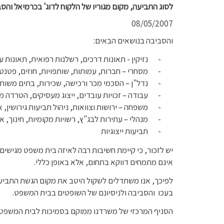
לסוג התביעה, מקום מגוריו של הלקוח לדוג' בכרמיאל והס
08/05/2007
והסביבה בנושאים הבאים:
-
נזיקין - תאונות דרכים, רשלנות רפואית, תאונות 
-
מסחרי – חברות, עמותות, שותפויות, חוזים, פטנט
-
נדל"ן – הסכמי מכר ורכישה, שכירות, בתים משותפ
-
עבודה – זכויות עובדים, ייצוג מעסיקים, הטרדה מי
-
משפחה – ירושות וצוואות, ניהול תביעות גירושין,
-
מנהלי – עתירות לבג"ץ, רשויות מקומיות, חינוך, א
-
תביעות ייצוגיות
יש לזכור, כי קיימת חשיבות רבה לאיזה בית משפט מגישי
אינם מתמחים דווקא בתחום, אלא באופן כללי.
לפיכך, אנו משתדלים לשקול היטב את מקום הגשת התביעה 
בעכו
והסביבה ולניסיונם של השופטים בבית המשפט.
הסניף המרכזי של משרדנו ממוקם בסמיכות לבית המשפט 