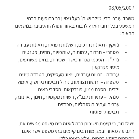
08/05/2007
משרד עורכי הדין מילר ושות' בעל ניסיון רב בהופעות בבתי
המשפט בכל רחבי הארץ לרבות באזור עפולה והסביבה בנושאים
הבאים:
-
נזיקין - תאונות דרכים, רשלנות רפואית, תאונות עבודה
-
מסחרי – חברות, עמותות, שותפויות, חוזים, פטנטים
-
נדל"ן – הסכמי מכר ורכישה, שכירות, בתים משותפים,
מיסוי מקרקעין
-
עבודה – זכויות עובדים, ייצוג מעסיקים, הטרדה מינית
-
משפחה – ירושות וצוואות, ניהול תביעות גירושין, אימוץ
ילדים, הסכם ממון, פונדקאות, הסדרי ראיה
-
מנהלי – עתירות לבג"ץ, רשויות מקומיות, חינוך, ארנונה,
עררים ועתירות מנהליות, מכרזים
-
תביעות ייצוגיות
יש לזכור, כי קיימת חשיבות רבה לאיזה בית משפט מגישים את
התביעה מאחר ובמקומות רבים קיימים בתי משפט אשר אינם
מתמחים דווקא בתחום, אלא באופן כללי.