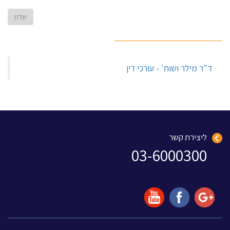
‏ד"ר מילר ושות' - עורכי דין‏
ליצירת קשר
03-6000300